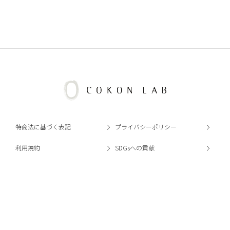
特商法に基づく表記
プライバシーポリシー
利用規約
SDGsへの貢献
株式会社あつまるホールディングス
SILK on VALLEY YAMAGA